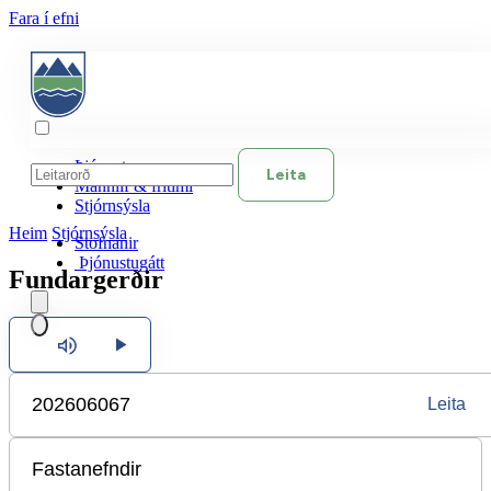
Fara í efni
Þjónusta
Leita
Mannlíf & frítími
Stjórnsýsla
Heim
Stjórnsýsla
Stofnanir
Þjónustugátt
Fundargerðir
Hlusta
Íslenska
Leita
English
Polski