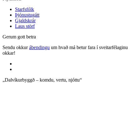
Starfsfólk
Þjónustugátt
Gjaldskrár
Laus störf
Gerum gott betra
Sendu okkur
ábendingu
um hvað má betur fara í sveitarfélaginu
okkar!
„Dalvíkurbyggð – komdu, vertu, njóttu“