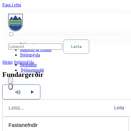
Fara í efni
Þjónusta
Leita
Mannlíf & frítími
Stjórnsýsla
Heim
Stjórnsýsla
Stofnanir
Þjónustugátt
Fundargerðir
Hlusta
Íslenska
Leita
English
Polski