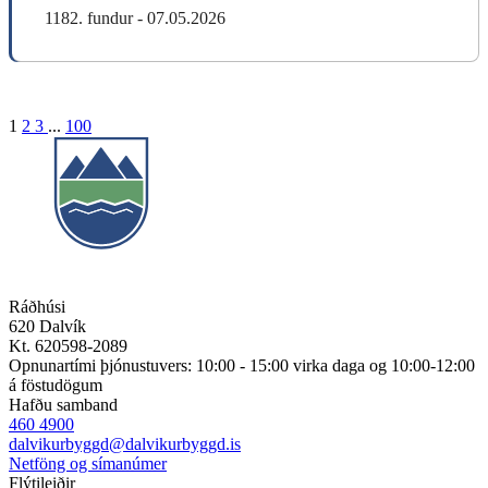
1182. fundur - 07.05.2026
1
2
3
...
100
Ráðhúsi
620 Dalvík
Kt. 620598-2089
Opnunartími þjónustuvers: 10:00 - 15:00 virka daga og 10:00-12:00
á föstudögum
Hafðu samband
460 4900
dalvikurbyggd@dalvikurbyggd.is
Netföng og símanúmer
Flýtileiðir