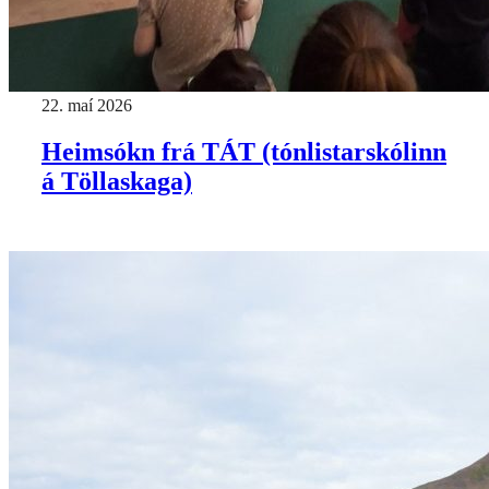
22. maí 2026
Heimsókn frá TÁT (tónlistarskólinn
á Töllaskaga)