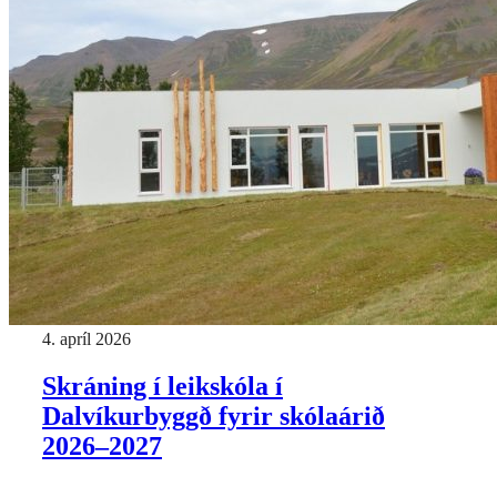
4. apríl 2026
Skráning í leikskóla í
Dalvíkurbyggð fyrir skólaárið
2026–2027