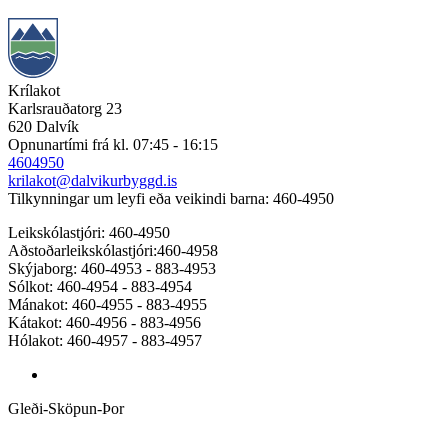
Krílakot
Karlsrauðatorg 23
620 Dalvík
Opnunartími frá kl. 07:45 - 16:15
4604950
krilakot@dalvikurbyggd.is
Tilkynningar um leyfi eða veikindi barna: 460-4950
Leikskólastjóri: 460-4950
Aðstoðarleikskólastjóri:460-4958
Skýjaborg: 460-4953 - 883-4953
Sólkot: 460-4954 - 883-4954
Mánakot: 460-4955 - 883-4955
Kátakot: 460-4956 - 883-4956
Hólakot: 460-4957 - 883-4957
Gleði-Sköpun-Þor