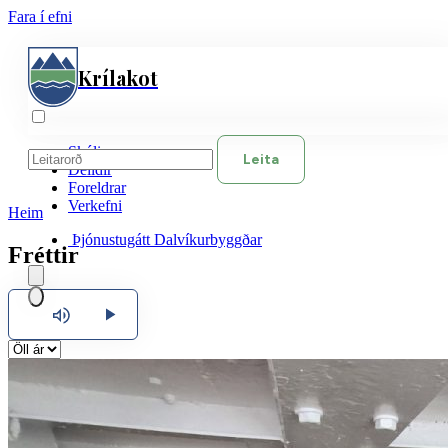
Fara í efni
Krílakot
Skólinn
Leita
Deildir
Foreldrar
Verkefni
Heim
Þjónustugátt Dalvíkurbyggðar
Fréttir
Hlusta
Íslenska
English
Polski