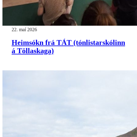
22. maí 2026
Heimsókn frá TÁT (tónlistarskólinn
á Töllaskaga)