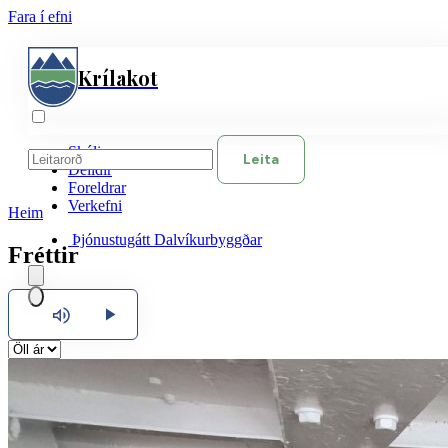
Fara í efni
Krílakot
Skólinn
Leita
Deildir
Foreldrar
Verkefni
Heim
Þjónustugátt Dalvíkurbyggðar
Fréttir
Hlusta
Íslenska
English
Polski