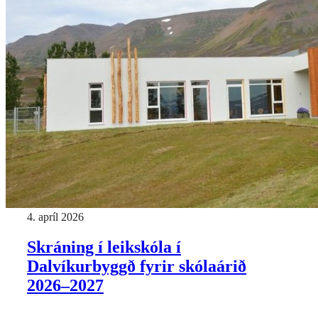
4. apríl 2026
Skráning í leikskóla í
Dalvíkurbyggð fyrir skólaárið
2026–2027