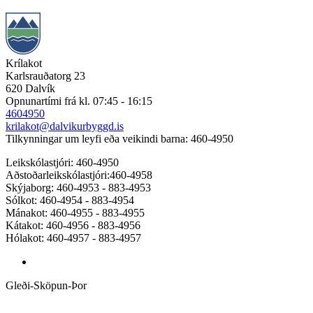
Krílakot
Karlsrauðatorg 23
620 Dalvík
Opnunartími frá kl. 07:45 - 16:15
4604950
krilakot@dalvikurbyggd.is
Tilkynningar um leyfi eða veikindi barna: 460-4950
Leikskólastjóri: 460-4950
Aðstoðarleikskólastjóri:460-4958
Skýjaborg: 460-4953 - 883-4953
Sólkot: 460-4954 - 883-4954
Mánakot: 460-4955 - 883-4955
Kátakot: 460-4956 - 883-4956
Hólakot: 460-4957 - 883-4957
Gleði-Sköpun-Þor