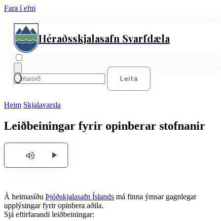
Fara í efni
Héraðsskjalasafn Svarfdæla
Leita
Íslenska
Heim
Skjalavarsla
English
Leiðbeiningar fyrir opinberar stofnanir
Polski
Hlusta
Á heimasíðu
Þjóðskjalasafn Íslands
má finna ýmsar gagnlegar
upplýsingar fyrir opinbera aðila.
Sjá eftirfarandi leiðbeiningar: