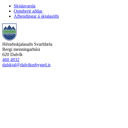
Skjalavarsla
Opinberir aðilar
Afhendingar á skjalasöfn
Héraðsskjalasafn Svarfdæla
Bergi menningarhúsi
620 Dalvík
460 4932
dalskjal@dalvikurbyggd.is