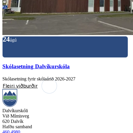
24
ágú
Skólasetning Dalvíkurskóla
Skólasetning fyrir skólaárið 2026-2027
Fleiri viðburðir
Dalvíkurskóli
Við Mímisveg
620 Dalvík
Hafðu samband
460 4980