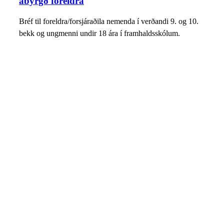
ábyrgð foreldra
Bréf til foreldra/forsjáraðila nemenda í verðandi 9. og 10.
bekk og ungmenni undir 18 ára í framhaldsskólum.