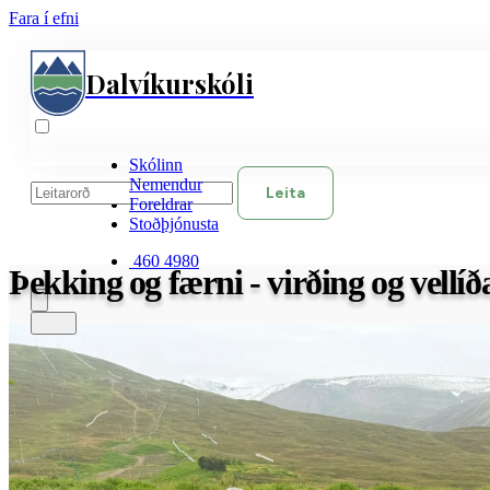
Fara í efni
Dalvíkurskóli
Skólinn
Nemendur
Leita
Foreldrar
Stoðþjónusta
460 4980
Þekking og færni - virðing og vellíð
460 4980