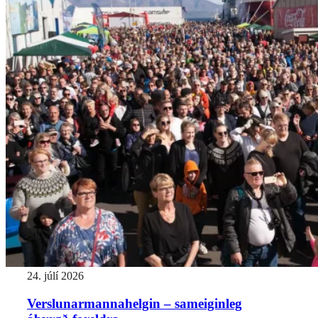
24. júlí 2026
Verslunarmannahelgin – sameiginleg