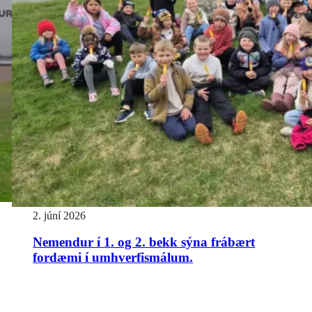
2. júní 2026
Nemendur í 1. og 2. bekk sýna frábært
fordæmi í umhverfismálum.