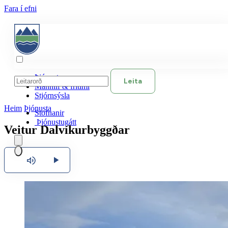
Fara í efni
Þjónusta
Leita
Mannlíf & frítími
Stjórnsýsla
Heim
Þjónusta
Stofnanir
Þjónustugátt
Veitur Dalvíkurbyggðar
Hlusta
Íslenska
English
Polski