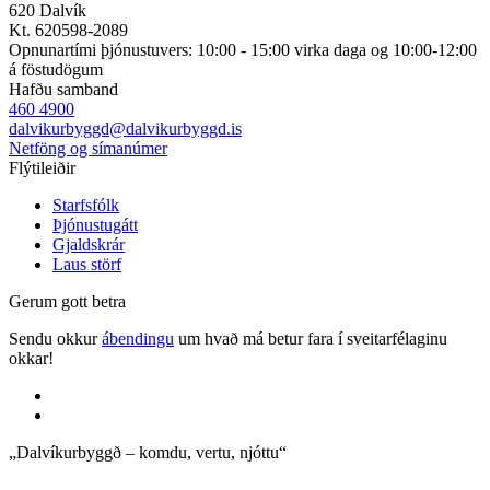
620 Dalvík
Kt. 620598-2089
Opnunartími þjónustuvers: 10:00 - 15:00 virka daga og 10:00-12:00
á föstudögum
Hafðu samband
460 4900
dalvikurbyggd@dalvikurbyggd.is
Netföng og símanúmer
Flýtileiðir
Starfsfólk
Þjónustugátt
Gjaldskrár
Laus störf
Gerum gott betra
Sendu okkur
ábendingu
um hvað má betur fara í sveitarfélaginu
okkar!
„Dalvíkurbyggð – komdu, vertu, njóttu“