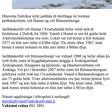
Hitaveita Dalvíkur nýtir jarðhita til dreifingar úr tveimur
jarðhitakerfum, við Hamar og við Birnunesborgir.
Jarðhitakerfið við Hamar í Svarfaðardal hefur verið nýtt til
húshitunar á Dalvík frá 1969. Vatnið á Hamri er um 64 gráðu heitt.
Aðalvinnsluholurnar eru tvær. Lokið var við borun á fyrr holunni
1977 en hún nær niður á 838m dýpi. Tíu árum síðar, 1987, lauk
borun á seinni holunni en hún nær niður á 860m dýpi.
Jarðhitakerfið við Birnunesborgir var virkjað 1998 og hefur síðan þá
veitt heitu vatni til byggðakjarnanna þriggja á Árskógsströnd:
Árskógssand, Hauganes og þjónustu- og iðnaðarsvæðisins við
Árskóga. Frá því í desember 2007 hefur vatni frá Birnunesborgum
jafnframt verið veitt inn í Svarfaðardal. Vatnið á Birnunesborgum er
um 75 gráðu heitt. Tvær aðalvinnsluholur eru þar, borun þeirrar fyrri
lauk 1997 og nær hún niður á 440m dýpi. Níu árum síðar, 2006,
lauk borun seinni holunnar en hún nær niður á 901m dýpi.
Nánari upplýsingar í tölvupósti á netfangið
dalvikurbyggd@dalvikurbyggd.is
Vaktsími veitna
892 3891