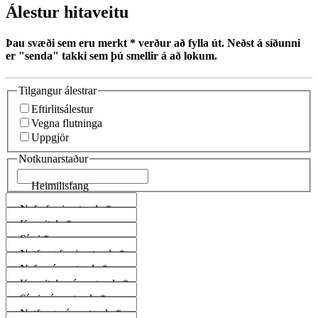
Álestur hitaveitu
Þau svæði sem eru merkt * verður að fylla út. Neðst á síðunni
er "senda" takki sem þú smellir á að lokum.
Tilgangur álestrar
Eftirlitsálestur
Vegna flutninga
Uppgjör
Notkunarstaður
Heimilisfang
Nafn fyrri notanda
*
Kennitala
*
Sími
*
Netfang fyrri notanda
*
Nafn nýs notanda
*
Kennitala nýs notanda
*
Sími nýs notanda
*
Netfang nýs notanda
*