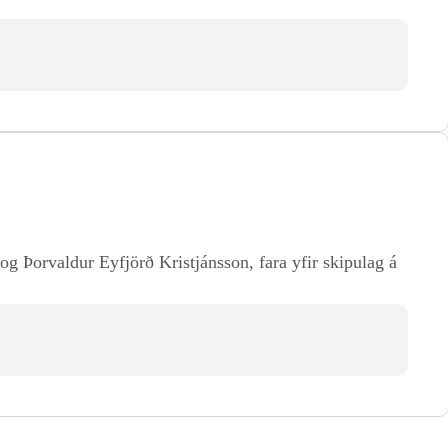
 Þorvaldur Eyfjörð Kristjánsson, fara yfir skipulag á