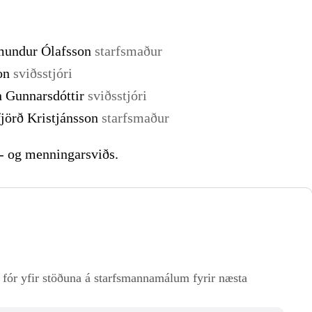
undur Ólafsson
starfsmaður
son
sviðsstjóri
n Gunnarsdóttir
sviðsstjóri
jörð Kristjánsson
starfsmaður
 - og menningarsviðs.
ór yfir stöðuna á starfsmannamálum fyrir næsta