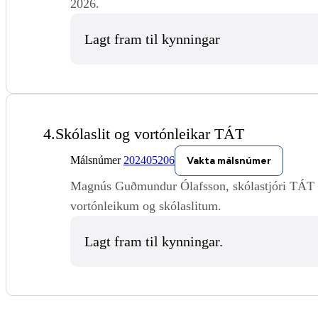
2026.
Lagt fram til kynningar
4.
Skólaslit og vortónleikar TÁT
Málsnúmer
202405206
Vakta málsnúmer
Magnús Guðmundur Ólafsson, skólastjóri TÁT og
vortónleikum og skólaslitum.
Lagt fram til kynningar.