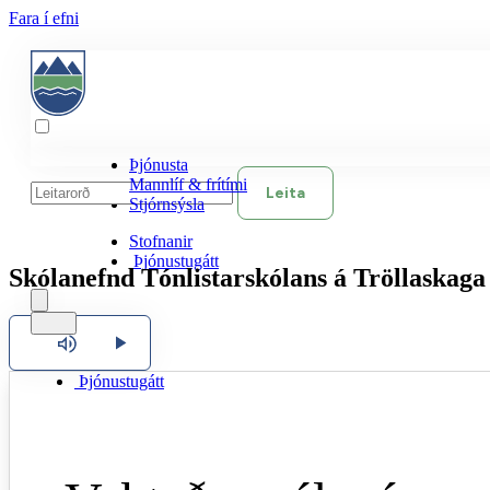
Fara í efni
Þjónusta
Mannlíf & frítími
Leita
Stjórnsýsla
Stofnanir
Þjónustugátt
Skólanefnd Tónlistarskólans á Tröllaskaga
Hlusta
Stofnanir
Þjónustugátt