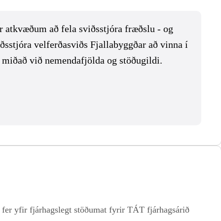
atkvæðum að fela sviðsstjóra fræðslu - og
sstjóra velferðasviðs Fjallabyggðar að vinna í
 miðað við nemendafjölda og stöðugildi.
r yfir fjárhagslegt stöðumat fyrir TÁT fjárhagsárið