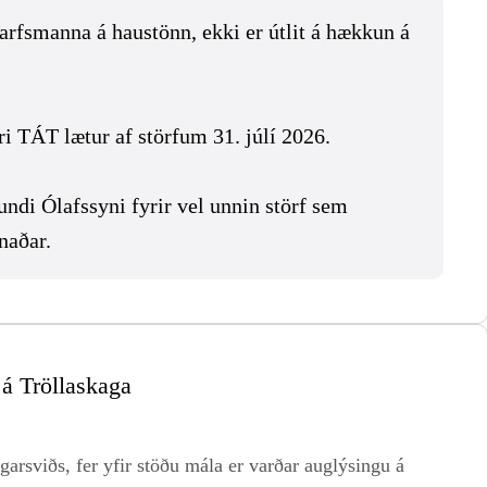
arfsmanna á haustönn, ekki er útlit á hækkun á
 TÁT lætur af störfum 31. júlí 2026.
i Ólafssyni fyrir vel unnin störf sem
naðar.
 á Tröllaskaga
garsviðs, fer yfir stöðu mála er varðar auglýsingu á