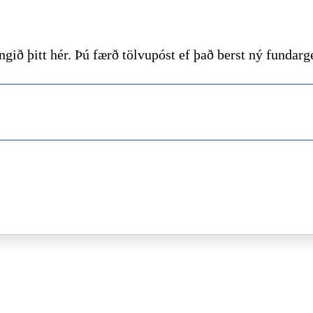
gið þitt hér. Þú færð tölvupóst ef það berst ný funda