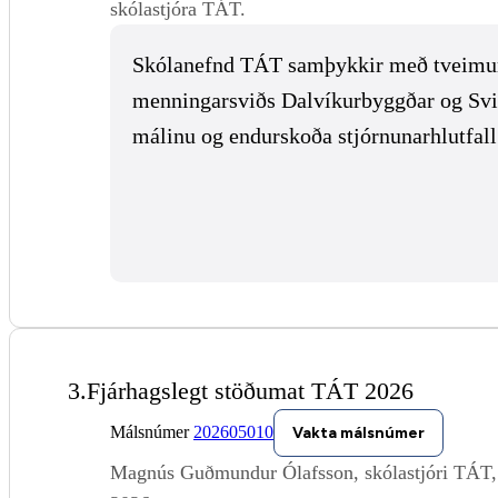
skólastjóra TÁT.
Skólanefnd TÁT samþykkir með tveimur 
menningarsviðs Dalvíkurbyggðar og Svið
málinu og endurskoða stjórnunarhlutfall
3.
Fjárhagslegt stöðumat TÁT 2026
Málsnúmer
202605010
Vakta málsnúmer
Magnús Guðmundur Ólafsson, skólastjóri TÁT, fe