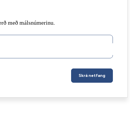
rgerð með málsnúmerinu.
Skrá netfang