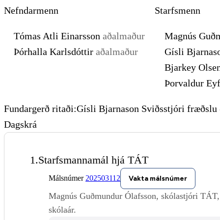
Nefndarmenn
Starfsmenn
Tómas Atli Einarsson
aðalmaður
Magnús Guðm
Þórhalla Karlsdóttir
aðalmaður
Gísli Bjarna
Bjarkey Olse
Þorvaldur Eyf
Fundargerð ritaði:
Gísli Bjarnason
Sviðsstjóri fræðslu
Dagskrá
1.
Starfsmannamál hjá TÁT
Málsnúmer
202503112
Vakta málsnúmer
Magnús Guðmundur Ólafsson, skólastjóri TÁT, f
skólaár.