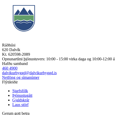
Ráðhúsi
620 Dalvík
Kt. 620598-2089
Opnunartími þjónustuvers: 10:00 - 15:00 virka daga og 10:00-12:00 
Hafðu samband
460 4900
dalvikurbyggd@dalvikurbyggd.is
Netföng og símanúmer
Flýtileiðir
Starfsfólk
Þjónustugátt
Gjaldskrár
Laus störf
Gerum gott betra