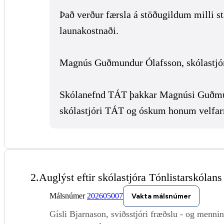
Það verður færsla á stöðugildum milli st
launakostnaði.
Magnús Guðmundur Ólafsson, skólastjóri
Skólanefnd TÁT þakkar Magnúsi Guðmund
skólastjóri TÁT og óskum honum velfar
2.
Auglýst eftir skólastjóra Tónlistarskólans
Málsnúmer
202605007
Vakta málsnúmer
Gísli Bjarnason, sviðsstjóri fræðslu - og mennin