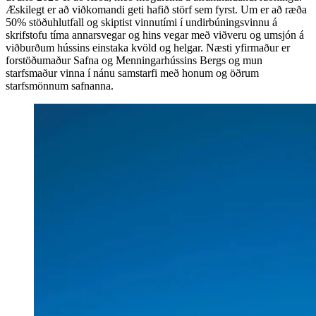
Æskilegt er að viðkomandi geti hafið störf sem fyrst. Um er að ræða
50% stöðuhlutfall og skiptist vinnutími í undirbúningsvinnu á
skrifstofu tíma annarsvegar og hins vegar með viðveru og umsjón á
viðburðum hússins einstaka kvöld og helgar. Næsti yfirmaður er
forstöðumaður Safna og Menningarhússins Bergs og mun
starfsmaður vinna í nánu samstarfi með honum og öðrum
starfsmönnum safnanna.