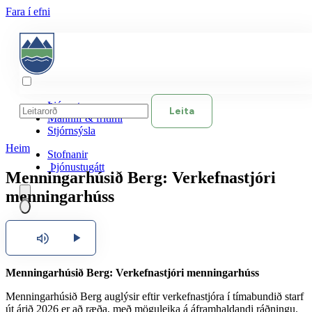
Fara í efni
Þjónusta
Leita
Mannlíf & frítími
Stjórnsýsla
Heim
Stofnanir
Þjónustugátt
Menningarhúsið Berg: Verkefnastjóri
menningarhúss
Íslenska
Hlusta
English
Menningarhúsið Berg: Verkefnastjóri menningarhúss
Polski
Menningarhúsið Berg auglýsir eftir verkefnastjóra í tímabundið starf
út árið 2026 er að ræða, með möguleika á áframhaldandi ráðningu.