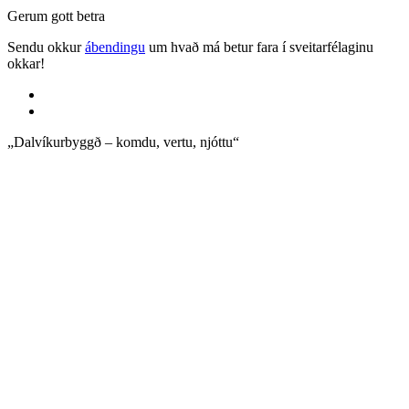
Gerum gott betra
Sendu okkur
ábendingu
um hvað má betur fara í sveitarfélaginu
okkar!
„Dalvíkurbyggð – komdu, vertu, njóttu“