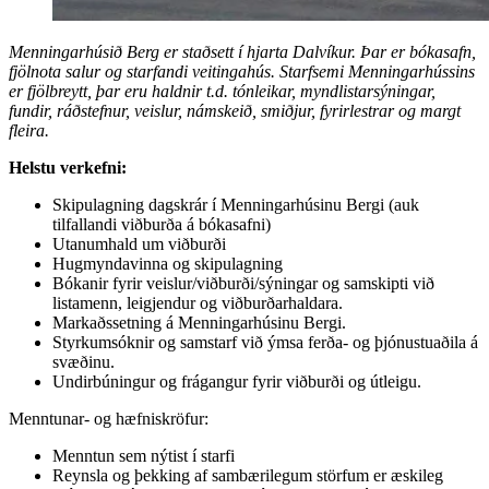
Menningarhúsið Berg er staðsett í hjarta Dalvíkur. Þar er bókasafn,
fjölnota salur og starfandi veitingahús. Starfsemi Menningarhússins
er fjölbreytt, þar eru haldnir t.d. tónleikar, myndlistarsýningar,
fundir, ráðstefnur, veislur, námskeið, smiðjur, fyrirlestrar og margt
fleira.
Helstu verkefni:
Skipulagning dagskrár í Menningarhúsinu Bergi (auk
tilfallandi viðburða á bókasafni)
Utanumhald um viðburði
Hugmyndavinna og skipulagning
Bókanir fyrir veislur/viðburði/sýningar og samskipti við
listamenn, leigjendur og viðburðarhaldara.
Markaðssetning á Menningarhúsinu Bergi.
Styrkumsóknir og samstarf við ýmsa ferða- og þjónustuaðila á
svæðinu.
Undirbúningur og frágangur fyrir viðburði og útleigu.
Menntunar- og hæfniskröfur:
Menntun sem nýtist í starfi
Reynsla og þekking af sambærilegum störfum er æskileg