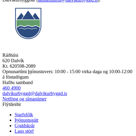
Ráðhúsi
620 Dalvík
Kt. 620598-2089
Opnunartími þjónustuvers: 10:00 - 15:00 virka daga og 10:00-12:00
á föstudögum
Hafðu samband
460 4900
dalvikurbyggd@dalvikurbyggd.is
Netföng og símanúmer
Flýtileiðir
Starfsfólk
Þjónustugátt
Gjaldskrár
Laus störf