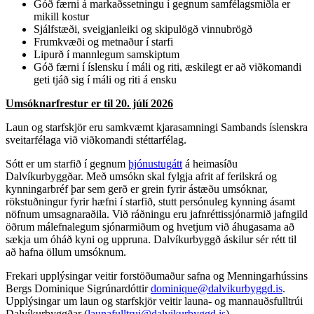
Góð færni á markaðssetningu í gegnum samfélagsmiðla er
mikill kostur
Sjálfstæði, sveigjanleiki og skipulögð vinnubrögð
Frumkvæði og metnaður í starfi
Lipurð í mannlegum samskiptum
Góð færni í íslensku í máli og riti, æskilegt er að viðkomandi
geti tjáð sig í máli og riti á ensku
Umsóknarfrestur er til 20. júlí 2026
Laun og starfskjör eru samkvæmt kjarasamningi Sambands íslenskra
sveitarfélaga við viðkomandi stéttarfélag.
Sótt er um starfið í gegnum
þjónustugátt
á heimasíðu
Dalvíkurbyggðar. Með umsókn skal fylgja afrit af ferilskrá og
kynningarbréf þar sem gerð er grein fyrir ástæðu umsóknar,
rökstuðningur fyrir hæfni í starfið, stutt persónuleg kynning ásamt
nöfnum umsagnaraðila. Við ráðningu eru jafnréttissjónarmið jafngild
öðrum málefnalegum sjónarmiðum og hvetjum við áhugasama að
sækja um óháð kyni og uppruna. Dalvíkurbyggð áskilur sér rétt til
að hafna öllum umsóknum.
Frekari upplýsingar veitir forstöðumaður safna og Menningarhússins
Bergs Dominique Sigrúnardóttir
dominique@dalvikurbyggd.is
.
Upplýsingar um laun og starfskjör veitir launa- og mannauðsfulltrúi
Dalvíkurbyggðar (
launafulltrui@dalvikurbyggd.is
).