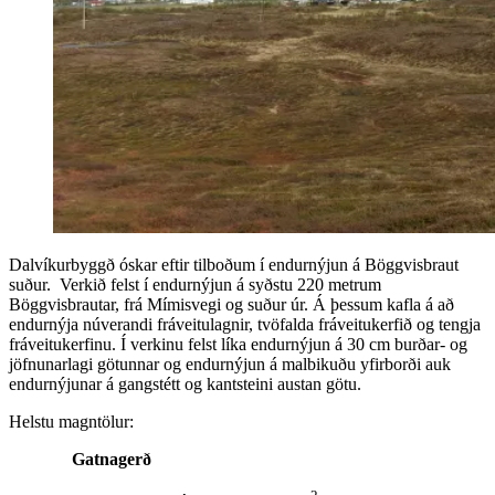
Dalvíkurbyggð óskar eftir tilboðum í endurnýjun á Böggvisbraut
suður. Verkið felst í endurnýjun á syðstu 220 metrum
Böggvisbrautar, frá Mímisvegi og suður úr. Á þessum kafla á að
endurnýja núverandi fráveitulagnir, tvöfalda fráveitukerfið og tengja
fráveitukerfinu. Í verkinu felst líka endurnýjun á 30 cm burðar- og
jöfnunarlagi götunnar og endurnýjun á malbikuðu yfirborði auk
endurnýjunar á gangstétt og kantsteini austan götu.
Helstu magntölur:
Gatnagerð