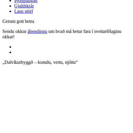
Þjónustugátt
Gjaldskrár
Laus störf
Gerum gott betra
Sendu okkur
ábendingu
um hvað má betur fara í sveitarfélaginu
okkar!
„Dalvíkurbyggð – komdu, vertu, njóttu“