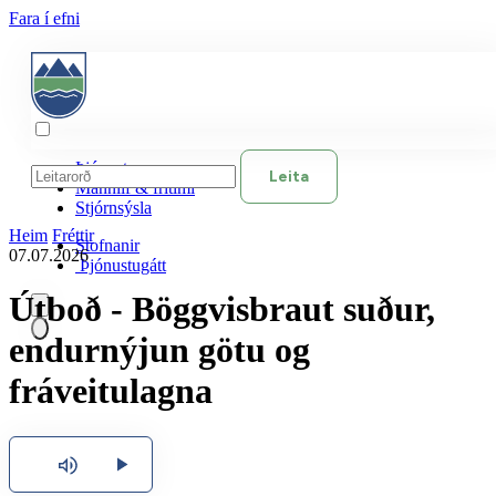
Fara í efni
Þjónusta
Leita
Mannlíf & frítími
Stjórnsýsla
Heim
Fréttir
Stofnanir
07.07.2026
Þjónustugátt
Útboð - Böggvisbraut suður,
endurnýjun götu og
Íslenska
fráveitulagna
English
Polski
Hlusta