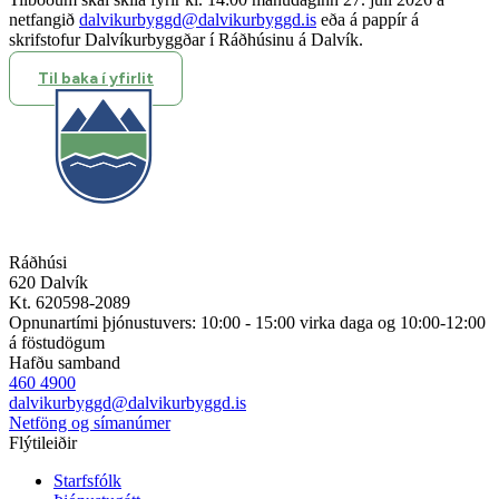
netfangið
dalvikurbyggd@dalvikurbyggd.is
eða á pappír á
skrifstofur Dalvíkurbyggðar í Ráðhúsinu á Dalvík.
Til baka í yfirlit
Ráðhúsi
620 Dalvík
Kt. 620598-2089
Opnunartími þjónustuvers: 10:00 - 15:00 virka daga og 10:00-12:00
á föstudögum
Hafðu samband
460 4900
dalvikurbyggd@dalvikurbyggd.is
Netföng og símanúmer
Flýtileiðir
Starfsfólk