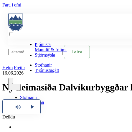
Fara í efni
Þjónusta
Mannlíf & frítími
Leita
Stjórnsýsla
Stofnanir
Heim
Fréttir
Þjónustugátt
16.06.2026
Ný heimasíða Dalvíkurbyggðar k
Stofnanir
Þjónustugátt
Hlusta
Deildu