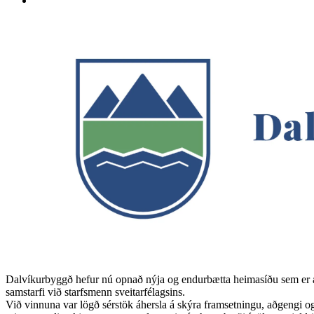
Dalvíkurbyggð hefur nú opnað nýja og endurbætta heimasíðu sem er æt
samstarfi við starfsmenn sveitarfélagsins.
Við vinnuna var lögð sérstök áhersla á skýra framsetningu, aðgengi og