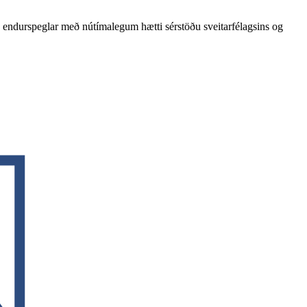
endurspeglar með nútímalegum hætti sérstöðu sveitarfélagsins og