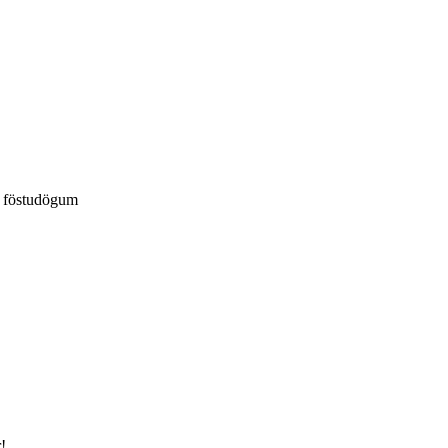
á föstudögum
!