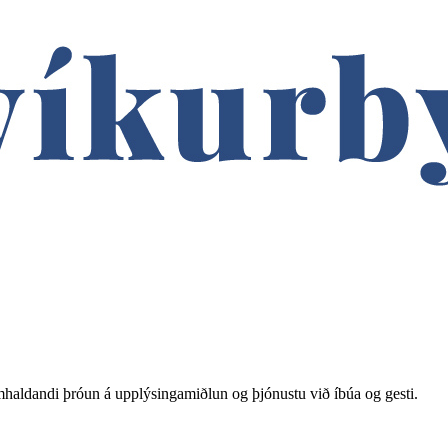
haldandi þróun á upplýsingamiðlun og þjónustu við íbúa og gesti.