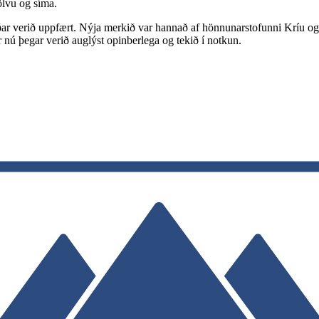
ölvu og síma.
 verið uppfært. Nýja merkið var hannað af hönnunarstofunni Kríu og 
 nú þegar verið auglýst opinberlega og tekið í notkun.