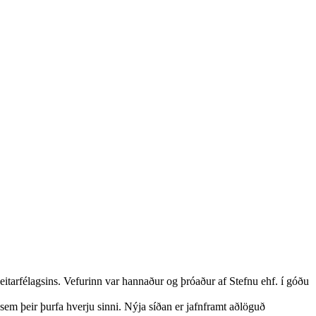
tarfélagsins. Vefurinn var hannaður og þróaður af Stefnu ehf. í góðu
sem þeir þurfa hverju sinni. Nýja síðan er jafnframt aðlöguð