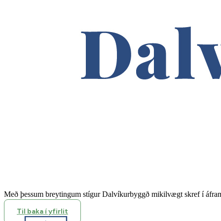
Með þessum breytingum stígur Dalvíkurbyggð mikilvægt skref í áfram
Til baka í yfirlit