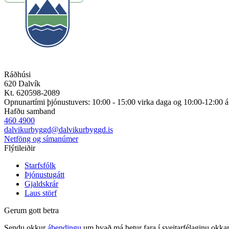
Ráðhúsi
620 Dalvík
Kt. 620598-2089
Opnunartími þjónustuvers: 10:00 - 15:00 virka daga og 10:00-12:00 
Hafðu samband
460 4900
dalvikurbyggd@dalvikurbyggd.is
Netföng og símanúmer
Flýtileiðir
Starfsfólk
Þjónustugátt
Gjaldskrár
Laus störf
Gerum gott betra
Sendu okkur
ábendingu
um hvað má betur fara í sveitarfélaginu okkar