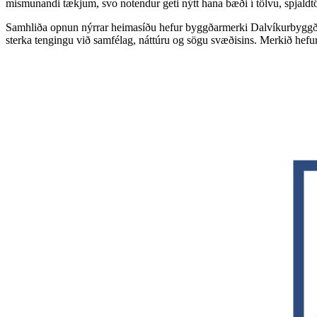
mismunandi tækjum, svo notendur geti nýtt hana bæði í tölvu, spjaldt
Samhliða opnun nýrrar heimasíðu hefur byggðarmerki Dalvíkurbyggðar
sterka tengingu við samfélag, náttúru og sögu svæðisins. Merkið hefur