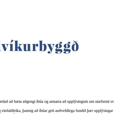
lað að bæta aðgengi íbúa og annarra að upplýsingum um starfsemi svei
 einfaldleika, þannig að íbúar geti auðveldlega fundið þær upplýsingar 