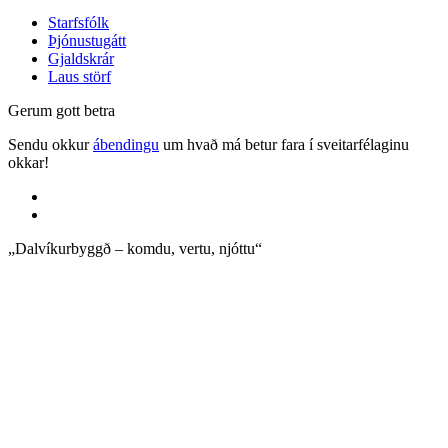
Starfsfólk
Þjónustugátt
Gjaldskrár
Laus störf
Gerum gott betra
Sendu okkur
ábendingu
um hvað má betur fara í sveitarfélaginu
okkar!
„Dalvíkurbyggð – komdu, vertu, njóttu“