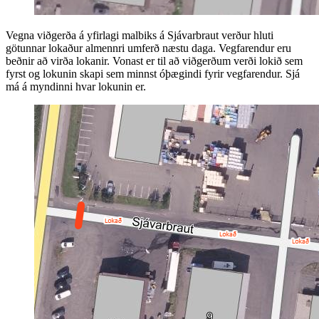
Vegna viðgerða á yfirlagi malbiks á Sjávarbraut verður hluti
götunnar lokaður almennri umferð næstu daga. Vegfarendur eru
beðnir að virða lokanir. Vonast er til að viðgerðum verði lokið sem
fyrst og lokunin skapi sem minnst óþægindi fyrir vegfarendur. Sjá
má á myndinni hvar lokunin er.