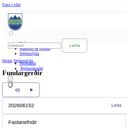
Fara í efni
Þjónusta
Leita
Mannlíf & frítími
Stjórnsýsla
Heim
Stjórnsýsla
Stofnanir
Þjónustugátt
Fundargerðir
Hlusta
Íslenska
Leita
English
Polski