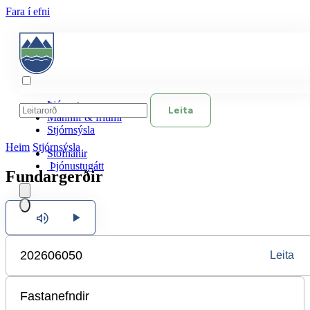
Fara í efni
Þjónusta
Leita
Mannlíf & frítími
Stjórnsýsla
Heim
Stjórnsýsla
Stofnanir
Þjónustugátt
Fundargerðir
Hlusta
Íslenska
Leita
English
Polski