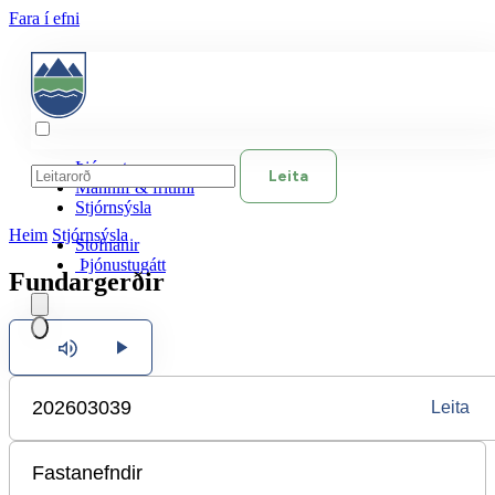
Fara í efni
Þjónusta
Leita
Mannlíf & frítími
Stjórnsýsla
Heim
Stjórnsýsla
Stofnanir
Þjónustugátt
Fundargerðir
Hlusta
Íslenska
Leita
English
Polski