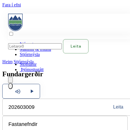
Fara í efni
Þjónusta
Leita
Mannlíf & frítími
Stjórnsýsla
Heim
Stjórnsýsla
Stofnanir
Þjónustugátt
Fundargerðir
Hlusta
Íslenska
Leita
English
Polski