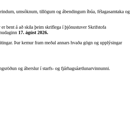
ir erindum, umsóknum, tillögum og ábendingum íbúa, félagasamtaka og
er bent á að skila þeim skriflega í þjónustuver Skrifstofa
mánudaginn
17. ágúst
2026.
veitingar. Þar kemur fram meðal annars hvaða gögn og upplýsingar
ngsröðun og áherslur í starfs- og fjárhagsáætlunarvinnunni.