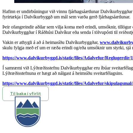
Hafinn er undirbúningur við vinnu fjárhagsáætlunar Dalvíkurbyggðar 
fyrirtækja í Dalvíkurbyggð um mál sem varða gerð fjárhagsáætlunar.
Þeir ofangreindir aðilar sem vilja koma með erindi, umsóknir, tillögur
Dalvíkurbyggðar í Ráðhúsi Dalvíkur eða senda í tölvupósti til sviðsstj
Vakin er athygli á að á heimasíðu Dalvíkurbyggðar,
www.dalvikurby
skulu fylgja með ef um er ræða erindi og/eða umsóknir um styrki, sjá
https://www.dalvikurbyggd.is/static/files/Adalvefur/Reglugerdir
Í samræmi við Lýðræðisstefnu Dalvíkurbyggðar eru íbúar sveitarfélagsi
Lýðræðisstefnuna er hægt að nálgast á heimsíðu sveitarfélagsins.
https://www.dalvikurbyggd.is/static/files/Adalvefur/skipulagsm
Til baka í yfirlit