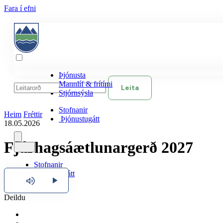
Fara í efni
Þjónusta
Mannlíf & frítími
Leita
Stjórnsýsla
Stofnanir
Heim
Fréttir
Þjónustugátt
18.05.2026
Fjárhagsáætlunargerð 2027
Stofnanir
Þjónustugátt
Hlusta
Deildu