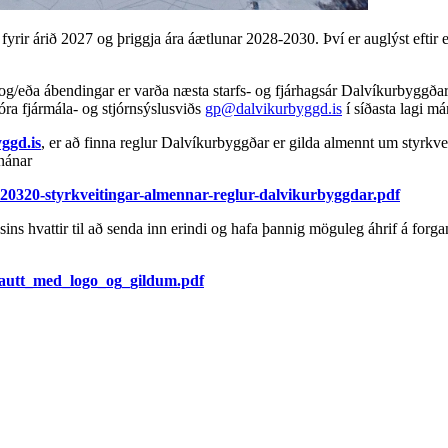
fyrir árið 2027 og þriggja ára áætlunar 2028-2030. Því er auglýst eft
 og/eða ábendingar er varða næsta starfs- og fjárhagsár Dalvíkurbyggðar 
óra fjármála- og stjórnsýslusviðs
gp@dalvikurbyggd.is
í síðasta lagi 
ggd.is
, er að finna reglur Dalvíkurbyggðar er gilda almennt um styrk
 nánar
/120320-styrkveitingar-almennar-reglur-dalvikurbyggdar.pdf
ns hvattir til að senda inn erindi og hafa þannig möguleg áhrif á forga
al/autt_med_logo_og_gildum.pdf